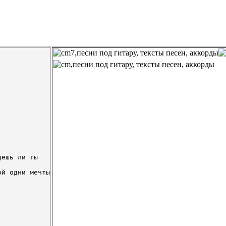
ешь ли ты

й одни мечты
