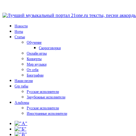
Новости
Ноты
Статьи
Обучение
Скороговорки
Онлайн игры
Концерты
Мир музыки
От себя
Биографии
Наши песни
Gtp табы
Русские исполнители
Зарубежные исполнители
Альбомы
Русские исполнители
Иностранные исполнители