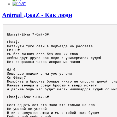
Animal ДжаZ - Как люди
Ebmaj7-Ebmaj7-Cm7-G#...

Ebmaj7

Натянуты туго сети в подъезде на рассвете

Cm7 G#

Мы без лишних слов без лишних слов

Любим друг друга как люди в универмагах судеб

Нет исправных часов исправных часов

G# G

Лишь две недели а мы уже успели

Cm G#maj7

Полюбить и бросить больше никто не спросит домой прид
Раньше вечера в среду бросаю я вверх монету

А дальше будь что будет шесть миллиардов судеб со мно
Ebmaj7-Ebmaj7-Cm7-G#...

Шестнадцать лет это мало это только начало

Не умирай не умирай

В кино целуются люди и мы с тобой тоже будем

Кофе и чай кофе и чай
