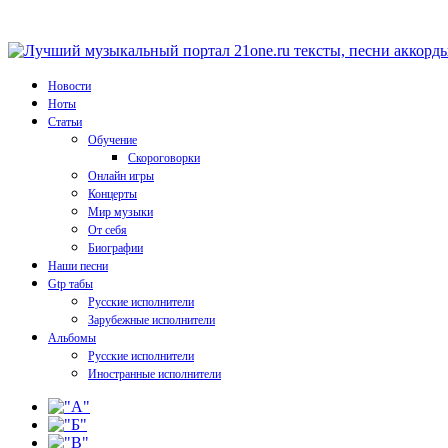
Новости
Ноты
Статьи
Обучение
Скороговорки
Онлайн игры
Концерты
Мир музыки
От себя
Биографии
Наши песни
Gtp табы
Русские исполнители
Зарубежные исполнители
Альбомы
Русские исполнители
Иностранные исполнители