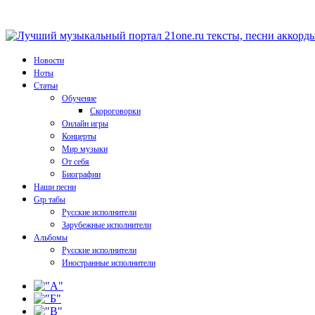
Новости
Ноты
Статьи
Обучение
Скороговорки
Онлайн игры
Концерты
Мир музыки
От себя
Биографии
Наши песни
Gtp табы
Русские исполнители
Зарубежные исполнители
Альбомы
Русские исполнители
Иностранные исполнители