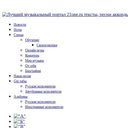
Новости
Ноты
Статьи
Обучение
Скороговорки
Онлайн игры
Концерты
Мир музыки
От себя
Биографии
Наши песни
Gtp табы
Русские исполнители
Зарубежные исполнители
Альбомы
Русские исполнители
Иностранные исполнители