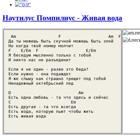
Наутилус Помпилиус - Живая вода
 Am                 F                   Am  F

Да ты можешь быть скучной можешь быть злой

Но когда твой номер молчит

F    E/Em  F                   E/Em

Я беседую мысленно только с тобой

И никто нас не разъединит

Если я не один - разве это беда?

Если нужно - она подаждет

Я же слышу как страшно трещит под тобой

Ненадежный октябрьский лед

D                           Am

Есть одна любовь - та что здесь и сейчас

C                        Em

Есть другая - та что всегда

Есть вода, которую пьют чтобы жить

Есть живая вода
