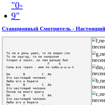
Станционный Смотритель - Настоящий
То ли в день ушел, то ли видел сон

То ли наугад, то ли напролом

Уходил в закат, но чем дальше был

                      F     G  

Силы все терял - имя по-забы-ы-ы-ы-л

Dm       B         C  Am

Это настоящий человек

Люби его и береги

Dm       B         C  Am

Это настоящий человек

Похож на моего врага

Dm       B         C  Am

Это настоящий человек

Люби его и береги
