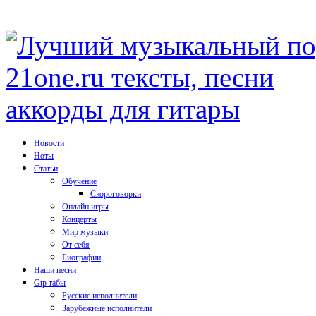
Новости
Ноты
Статьи
Обучение
Скороговорки
Онлайн игры
Концерты
Мир музыки
От себя
Биографии
Наши песни
Gtp табы
Русские исполнители
Зарубежные исполнители