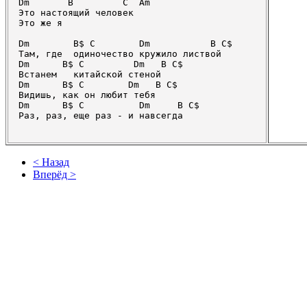
Dm       B         C  Am

Это настоящий человек

Это же я

Dm        B$ C        Dm           B C$      

Там, где  одиночество кружило листвой

Dm      B$ C         Dm   B C$ 

Встанем   китайской стеной

Dm      B$ C        Dm   B C$  

Видишь, как он любит тебя

Dm      B$ C          Dm     B C$  

< Назад
Вперёд >