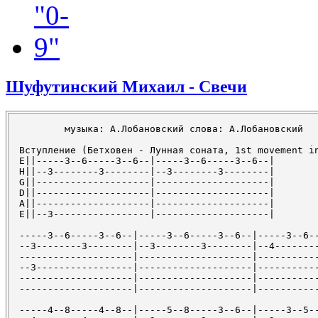
Шуфутинский Михаил - Свечи
	музыка: А.Лобановский слова: А.Лобановский

Вступление (Бетховен - Лунная соната, 1st movement in
E||-----3--6-----3--6--|-----3--6-----3--6--|

H||--3--------3--------|--3--------3--------|

G||--------------------|--------------------|

D||--------------------|--------------------|

A||--------------------|--------------------|

E||--3-----------------|--------------------|

-----3--6-----3--6--|-----3--6-----3--6--|-----3--6--
--3--------3--------|--3--------3--------|--4--------
--------------------|--------------------|-----------
--3-----------------|--------------------|-----------
--------------------|--------------------|-----------
--------------------|--------------------|-----------
-----4--8-----4--8--|-----5--8-----3--6--|-----3--5--