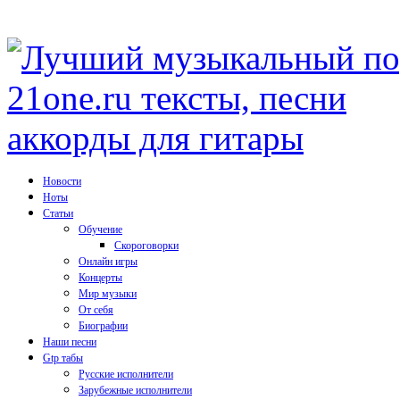
Новости
Ноты
Статьи
Обучение
Скороговорки
Онлайн игры
Концерты
Мир музыки
От себя
Биографии
Наши песни
Gtp табы
Русские исполнители
Зарубежные исполнители