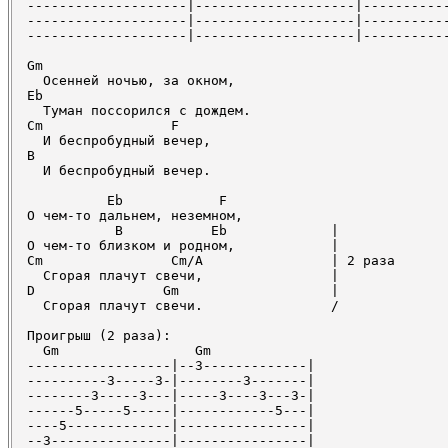
--------------------|--------------------|-----------
--------------------|--------------------|-----------
--------------------|--------------------|-----------
Gm

  Осенней ночью, за окном,

Eb

  Туман поссорился с дождем.

Cm                F    

  И беспробудный вечер,

B

  И беспробудный вечер.

          Eb            F

О чем-то дальнем, неземном,           

           B           Eb             |

О чем-то близком и родном,            |

Cm                Cm/A                | 2 раза

  Сгорая плачут свечи,                |

D                Gm                   |

  Сгорая плачут свечи.                /

Проигрыш (2 раза):

  Gm                 Gm

------------------|--3-------------|

----------3-----3-|--------3-------|

--------3-----3---|-----3----3---3-|

------5-----5-----|------------5---|

----5-------------|----------------|

--3---------------|----------------|
