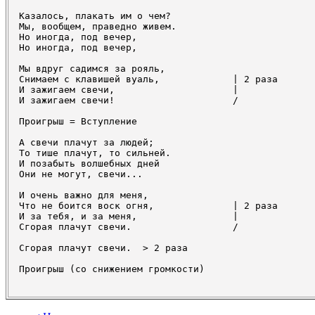
Казалось, плакать им о чем?

Мы, вообщем, праведно живем.

Но иногда, под вечер, 

Но иногда, под вечер,

Мы вдруг садимся за рояль,            

Снимаем с клавишей вуаль,             | 2 раза

И зажигаем свечи,                     |

И зажигаем свечи!                     /

Проигрыш = Вступление

А свечи плачут за людей;

То тише плачут, то сильней.

И позабыть волшебных дней 

Они не могут, свечи...

И очень важно для меня,               

Что не боится воск огня,              | 2 раза

И за тебя, и за меня,                 |

Сгорая плачут свечи.                  /

Сгорая плачут свечи.  > 2 раза
