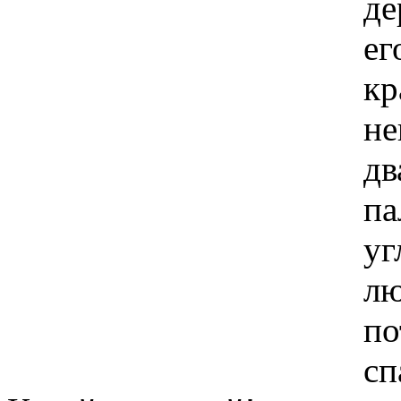
де
ег
кр
не
дв
па
уг
лю
по
сп