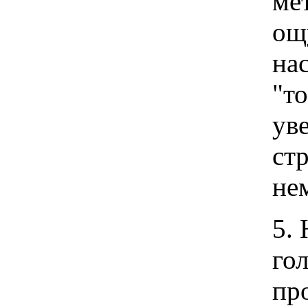
ме
ощ
на
"т
ув
ст
не
5.
го
пр