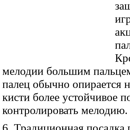
за
иг
ак
па
Кр
мелодии большим пальце
палец обычно опирается на
кисти более устойчивое п
контролировать мелодию.
6. Традиционная посадка г