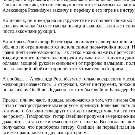
Считал и считаю, что по совокупности «тексты-музыка-акком
Александра Розенбаума закончу и перейду к его игре на инстру
Во-первых, он никогда на инструменте не исполняет сложных 
сольная вставка (за счет смены позиции аккорда…или же испол
чисто аккомпанирующий.
Во-вторых, Александр Розенбаум использует альтернативный стр
обычно не ограничиваются исполнением пары-тройки песен. Игр
грани почти невозможного. Так легко можно нажить профессион
традиционного представления руки музыканта с тонкими длин
обладая мощной рукой и сильными от природы пальцами, полто
позволяющий обойти стороной этот утомительный прием.
А вообще…. Александр Розенбаум не только воскресил в массах
желающий обзавестись 12-стрункой, хочет инструмент, похожий 
не
на гитару Овейшн
Ледженд, то хотя бы
Овейшн
Балладер. Е
Правда, или же часть правды, заключается в том, что гитары 
гитар с распространенным корпусом дредноут. Большая часть 
отличие от большинства других гитар с пьезодатчиками эти гит
не грозит). Темброблок гитар Овейшн продуман американскими
даже нет, - гитара все время сползает с колена. Вы согласны д
получается, что приобретая гитару Овейшн на первый план вы
все же правильнее по другим критериям.