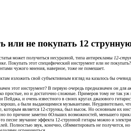
ь или не покупать 12 струнную
статья может получиться несуразной, типа антирекламы
12-стру
нке. Покупать этот специфический инструмент или не покупать? 
е
нтами чужого мнения
, наверное, тоже
не помешает.
ктам изложить свой субъективным взгляд на казалось бы очеви
начен этот инструмент? В первую очередь предназначен он для а
ько простые, но и достаточно сложные. Примеров тому не так уж 
 Пейджа, и очень известного в своих кругах джазового гитар
 хорошо, а были выдающимися музыкантами. Неудивительно, что
, которым является 12-струнка, был высок. Но основным их инст
нно по причине заметно бОльших возможностей, меньшего прикл
-то песне звучание эффекта 12-струнной гитары можно и электр
ей. Полностью звук, конечно, сИммитировать не получится, но 
едалями ограничиться.