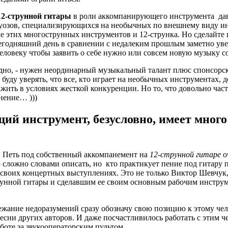
12-струнной гитары
в роли аккомпанирующего инструмента дав
уозов, специализирующихся на необычных по внешнему виду ин
ле этих многострунных инструментов и 12-струнка. Но сделайте
сегодняшний день в сравнении с недалеким прошлым заметно ув
еловеку чтобы заявить о себе нужно или совсем новую музыку со
дно, - нужен неординарный музыкальный талант плюс спонсорска
буду уверять, что все, кто играет на необычных инструментах,
жить в условиях жесткой конкуренции. Но то, что довольно часто
нение… )))
ий инструмент, безусловно, имеет мног
м. Петь под собственный аккомпанемент на
12-струнной гитаре
о
то сложно словами описать, но кто практикует пение под гитару
в своих концертных выступлениях. Это не только Виктор Шевчу
нной гитары и сделавшим ее своим основным рабочим инструме
жание недоразумений сразу обозначу свою позицию к этому челов
есни других авторов.
И даже посчастливилось работать с этим ч
оте за звукооператорским пультом.