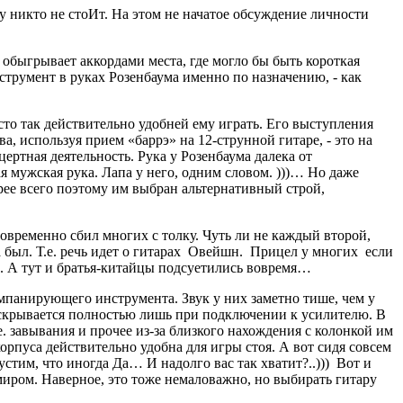
ту
никто не сто
И
т. На этом не начатое обсуждение личности
обыгрывает аккордами места, где могло бы быть короткая
струмент в руках Розенбаума именно по назначению, - как
сто так действительно удобней ему играть. Его выступления
, используя прием «баррэ» на 12-струнной гитаре, - это на
ертная деятельность. Рука у Розенбаума далека от
мужская рука. Лапа у него, одним словом. )))… Но даже
ее всего поэтому им выбран альтернативный строй,
овременно сбил многих с толку. Чуть ли не каждый второй,
ыл. Т.е. речь идет о гитар
ах
Овейшн. Прицел у многих если
з. А тут и братья-китайцы подсуетились вовремя…
мпанирующего инструмента. Звук у них заметно тише, чем у
раскрывается полностью лишь при подключении к усилителю. В
. завывания и прочее из-за близкого нахождения с колонкой им
пуса действительно удобна для игры стоя. А вот сидя совсем
устим, что иногда Да… И надолго вас так хватит?..))) Вот и
иром. Наверное, это тоже немаловажно, но выбирать гитару