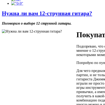
Нужна ли вам 12-струнная гитара?
Поговорим о выборе 12 струнной гитары.
Покупат
Подозреваю, что 
мнение о 12-стру
некоторыми мом
Попробую по пун
Для чего предназ
партии, и не тол
гитариста Джимми
играли не просто
игры инструменте
привычки, а име
получить в какой
комбинацию педал
иногда можно и п