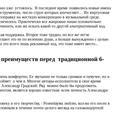
но уже устоялось. В последнее время появились новые имена
струментах, число струн которых впечатляет… Их виртуозная
 поправку на жесткую конкуренцию в музыкальной среде.
еличилось. Практически все жанровые ниши основательно
чинить, или же искать какой-то другой альтернативный ход.
я поддержка. Второе тоже трудно, но все же легче
 делают это не по велению души, а больше вынужденно с целью
 это всего лишь рекламный ход, это тоже имеет место...
о преимуществ перед традиционной 6-
чень комфортно. Ее звучание не только громкое и певучее, но и
 поймет о чем я. Многие авторы-исполнители в свое время
к, Александр Градский. Ряд можно было бы продолжить.
нтом, является хорошо известная всем личность Александра
еку и его творчеству, - Розенбаума люблю, кол-во его песен в
еловеком в течение почти целого месяца на галоконцертной