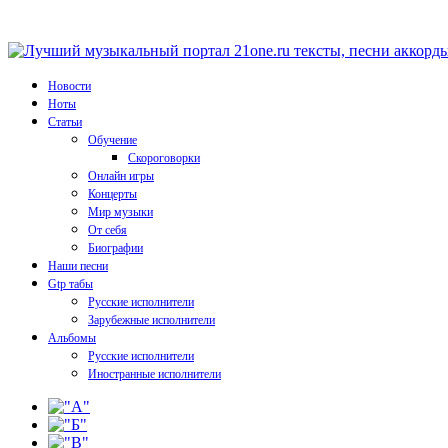
Новости
Ноты
Статьи
Обучение
Скороговорки
Онлайн игры
Концерты
Мир музыки
От себя
Биографии
Наши песни
Gtp табы
Русские исполнители
Зарубежные исполнители
Альбомы
Русские исполнители
Иностранные исполнители