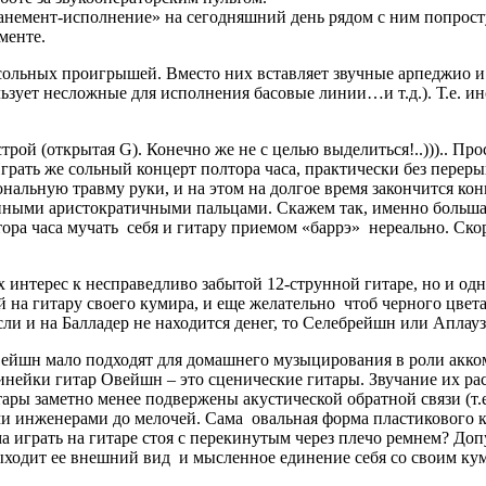
панемент-исполнение» на сегодняшний день рядом с ним
попрос
менте.
сольных проигрышей. Вместо них вставляет звучные арпеджио и 
ьзует несложные для исполнения басовые линии…и т.д.). Т.е. ин
ой (открытая G). Конечно же не с целью выделиться!..))).. Про
ать же сольный концерт полтора часа, практически без перерыва
альную травму руки, и на этом на долгое время закончится конц
ными аристократичными пальцами. Скажем так, именно большая 
ра часа мучать себя и гитару приемом «баррэ» нереально. Скор
 интерес к несправедливо забытой 12-струнной гитаре, но и одн
на гитару своего кумира, и еще желательно чтоб черного цвета б
сли и на Балладер не находится денег, то Селебрейшн или Аплау
Овейшн мало подходят для домашнего музыцирования в роли акко
линейки гитар Овейшн – это сценические гитары. Звучание их 
ары заметно менее подвержены акустической обратной связи (т.е
 инженерами до мелочей. Сама овальная форма пластикового кор
ома играть на гитаре стоя с перекинутым через плечо ремнем? Доп
ходит ее внешний вид и мысленное единение себя со своим кум