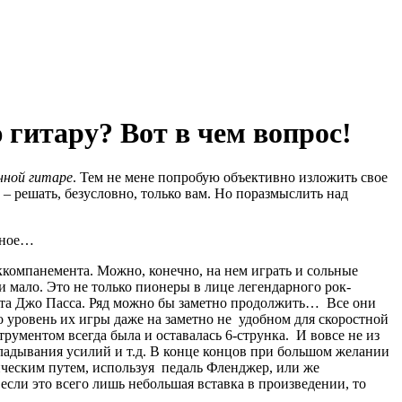
 гитару? Вот в чем вопрос!
нной гитаре
. Тем не мене попробую объективно изложить свое
– решать, безусловно, только вам. Но поразмыслить над
дное…
ккомпанемента. Можно, конечно, на нем играть и сольные
и мало. Это не только пионеры в лице легендарного рок-
иста Джо Пасса. Ряд можно бы заметно продолжить… Все они
 уровень их игры даже на заметно не удобном для скоростной
рументом всегда была и оставалась 6-струнка. И вовсе не из
адывания усилий и т.д. В конце концов при большом желании
ическим путем, используя педаль Фленджер, или же
если это всего лишь небольшая вставка в произведении, то