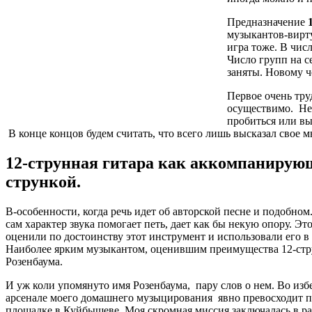
Предназначение
музыкантов-вирт
игра тоже. В чис
Число групп на 
заняты. Новому ч
Первое очень тру
осуществимо. Не 
пробиться или вы
В конце концов будем считать, что всего лишь высказал свое м
12-струнная гитара как аккомпанирующ
стрункой.
В-особенности, когда речь идет об авторской песне и подобно
сам характер звука помогает петь, дает как бы некую опору. Э
оценили по достоинству этот инструмент и использовали его 
Наиболее ярким музыкантом, оценившим преимущества 12-стру
Розенбаума.
И уж коли упомянуто имя Розенбаума, пару слов о нем. Во избе
арсенале моего домашнего музыцирования явно превосходит п
площадке в Куйбышеве. Моя скромная миссия заключалась в раб