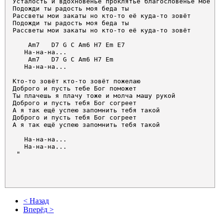
Усталость и вдохновенье проклятье благословенье моё 

Подожди ты радость моя беда ты 

Рассветы мои закаты но кто-то её куда-то зовёт 

Подожди ты радость моя беда ты 

Рассветы мои закаты но кто-то её куда-то зовёт 

    Am7   D7 G C Am6 H7 Em E7 

   На-на-на... 

    Am7   D7 G C Am6 H7 Em 

   На-на-на... 

Кто-то зовёт кто-то зовёт пожелаю 

Доброго и пусть тебе Бог поможет 

Ты плачешь я плачу тоже и молча машу рукой 

Доброго и пусть тебя Бог согреет 

А я так ещё успею запомнить тебя такой 

Доброго и пусть тебя Бог согреет 

А я так ещё успею запомнить тебя такой 

   На-на-на... 

   На-на-на... 

 "            

< Назад
Вперёд >