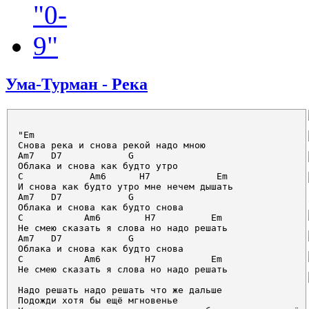
Ума-Турман - Река
"Em 

Снова река и снова рекой надо мною 

Am7   D7            G 

Облака и снова как будто утро 

C            Am6      H7            Em 

И снова как будто утро мне нечем дышать 

Am7   D7            G 

Облака и снова как будто снова 

C           Am6        H7          Em 

Не смею сказать я слова но надо решать 

Am7   D7            G 

Облака и снова как будто снова 

C           Am6        H7          Em 

Не смею сказать я слова но надо решать 

Надо решать надо решать что же дальше 

Подожди хотя бы ещё мгновенье 
