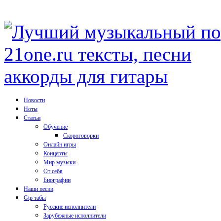
Новости
Ноты
Статьи
Обучение
Скороговорки
Онлайн игры
Концерты
Мир музыки
От себя
Биографии
Наши песни
Gtp табы
Русские исполнители
Зарубежные исполнители