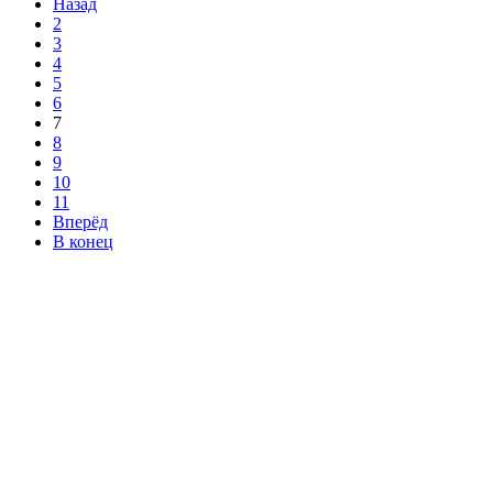
Назад
2
3
4
5
6
7
8
9
10
11
Вперёд
В конец