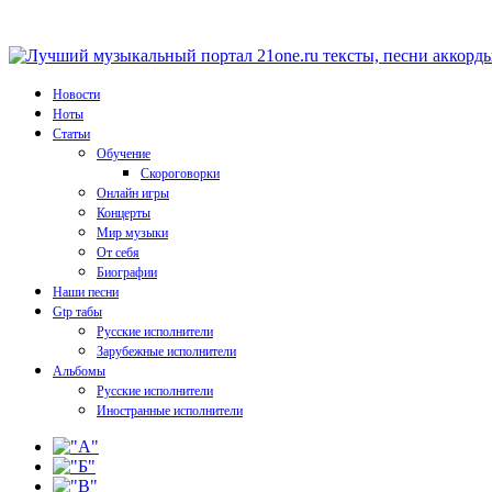
Новости
Ноты
Статьи
Обучение
Скороговорки
Онлайн игры
Концерты
Мир музыки
От себя
Биографии
Наши песни
Gtp табы
Русские исполнители
Зарубежные исполнители
Альбомы
Русские исполнители
Иностранные исполнители