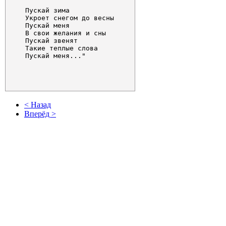
   Пускай зима

   Укроет снегом до весны

   Пускай меня

   В свои желания и сны

   Пускай звенят

   Такие теплые слова

   Пускай меня..."            

< Назад
Вперёд >