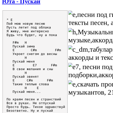
Юта - Пускай
" E

Пой мою новую песню

Пусть летит под облака

Я живу, мне интересно

Будь что будет, ну а пока

   F#m   H

   Пускай зима

   E        C#m         F#m

   Укроет снегом до весны

         H

   Пускай меня

   E         E7       F#m

   В свои желания и сны

         H

   Пускай звенят

   E      C#m       F#m

   Такие теплые слова

         H     E

   Пускай меня...

По краям песен и странствий

Все в руках. Не отпускай

Просто будь. Тихое здравствуй

Безответно. Ну и пускай
