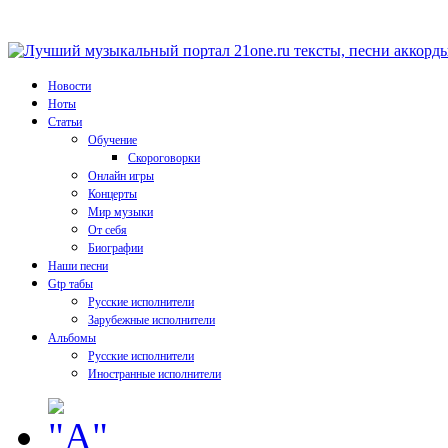
Новости
Ноты
Статьи
Обучение
Скороговорки
Онлайн игры
Концерты
Мир музыки
От себя
Биографии
Наши песни
Gtp табы
Русские исполнители
Зарубежные исполнители
Альбомы
Русские исполнители
Иностранные исполнители