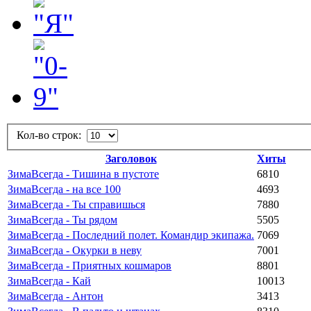
Кол-во строк:
Заголовок
Хиты
ЗимаВсегда - Тишина в пустоте
6810
ЗимаВсегда - на все 100
4693
ЗимаВсегда - Ты справишься
7880
ЗимаВсегда - Ты рядом
5505
ЗимаВсегда - Последний полет. Командир экипажа.
7069
ЗимаВсегда - Окурки в неву
7001
ЗимаВсегда - Приятных кошмаров
8801
ЗимаВсегда - Кай
10013
ЗимаВсегда - Антон
3413