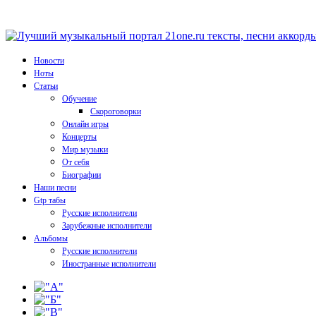
Новости
Ноты
Статьи
Обучение
Скороговорки
Онлайн игры
Концерты
Мир музыки
От себя
Биографии
Наши песни
Gtp табы
Русские исполнители
Зарубежные исполнители
Альбомы
Русские исполнители
Иностранные исполнители