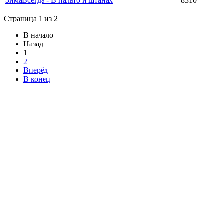
ЗимаВсегда - В пальто и штанах
8310
Страница 1 из 2
В начало
Назад
1
2
Вперёд
В конец