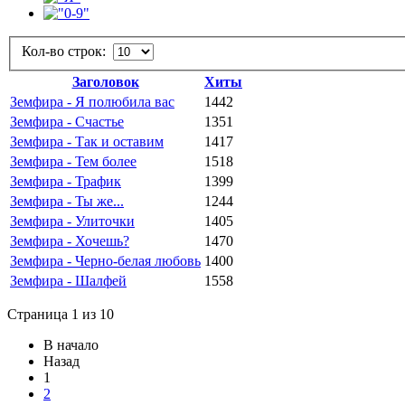
Кол-во строк:
Заголовок
Хиты
Земфира - Я полюбила вас
1442
Земфира - Счастье
1351
Земфира - Так и оставим
1417
Земфира - Тем более
1518
Земфира - Трафик
1399
Земфира - Ты же...
1244
Земфира - Улиточки
1405
Земфира - Хочешь?
1470
Земфира - Черно-белая любовь
1400
Земфира - Шалфей
1558
Страница 1 из 10
В начало
Назад
1
2