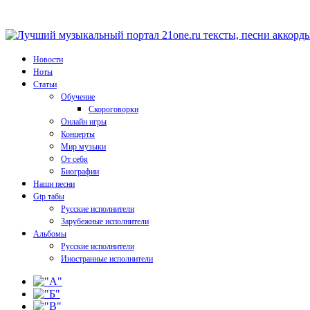
Новости
Ноты
Статьи
Обучение
Скороговорки
Онлайн игры
Концерты
Мир музыки
От себя
Биографии
Наши песни
Gtp табы
Русские исполнители
Зарубежные исполнители
Альбомы
Русские исполнители
Иностранные исполнители