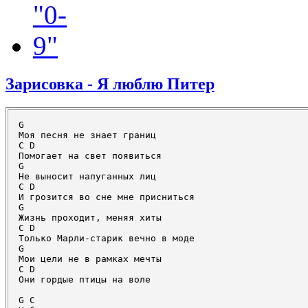
Зарисовка - Я люблю Питер
G 

Моя песня не знает границ 

C D 

Помогает на свет появиться 

G 

Не выносит напуганных лиц 

C D 

И грозится во сне мне присниться 

G 

Жизнь проходит, меняя хиты 

C D 

Только Марли-старик вечно в моде 

G 

Мои цели не в рамках мечты 

C D 

Они гордые птицы на воле 

G C 
