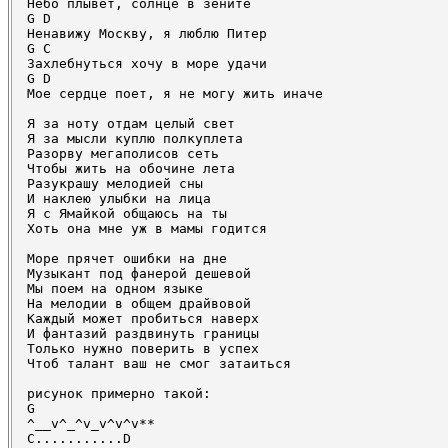
Небо плывет, солнце в зените 

G D 

Ненавижу Москву, я люблю Питер 

G C 

Захлебнуться хочу в море удачи 

G D 

Мое сердце поет, я не могу жить иначе 

Я за ноту отдам целый свет 

Я за мысли куплю полкуплета 

Разорву мегаполисов сеть 

Чтобы жить на обочине лета 

Разукрашу мелодией сны 

И наклею улыбки на лица 

Я с Ямайкой общаюсь на ты 

Хоть она мне уж в мамы годится

Море прячет ошибки на дне 

Музыкант под фанерой дешевой 

Мы поем на одном языке 

На мелодии в общем драйвовой 

Каждый может пробиться наверх 

И фантазий раздвинуть границы 

Только нужно поверить в успех 

Чтоб талант ваш не смог затаиться 

рисунок примерно такой: 

G 

^__v^_^v_v^v^v** 

C...........D 
