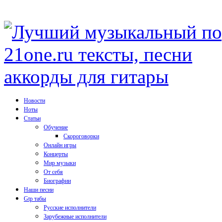
Новости
Ноты
Статьи
Обучение
Скороговорки
Онлайн игры
Концерты
Мир музыки
От себя
Биографии
Наши песни
Gtp табы
Русские исполнители
Зарубежные исполнители