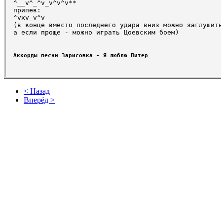
^__v^_^v_v^v^v** 

припев: 

^vxv_v^v 

(в конце вместо последнего удара вниз можно заглушить
а если проще - можно играть Цоевским боем)
Аккорды песни Зарисовка - Я люблю Питер
< Назад
Вперёд >