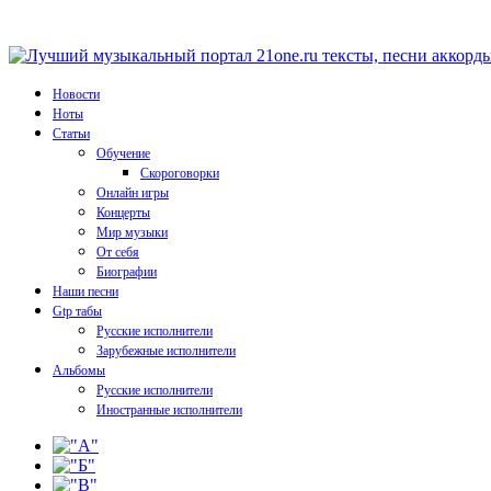
Новости
Ноты
Статьи
Обучение
Скороговорки
Онлайн игры
Концерты
Мир музыки
От себя
Биографии
Наши песни
Gtp табы
Русские исполнители
Зарубежные исполнители
Альбомы
Русские исполнители
Иностранные исполнители