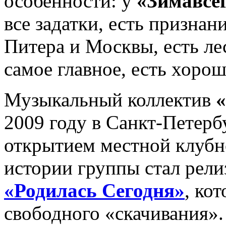
осо­бен­ности: у
«Зимавсе­
все задатки, есть при­знан­
Питера и Мос­квы, есть л
самое глав­ное, есть хор
Музыкальный коллектив
2009 году в Санкт-Петерб
открытием местной клубн
истории группы стал рели
«Родилась Сегодня»
, ко
свободного «скачивания». 