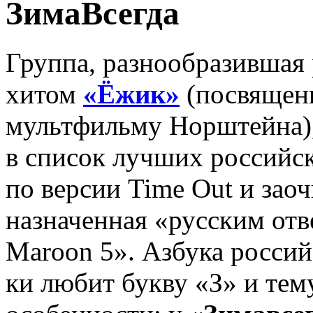
ЗимаВсегда
Груп­па, разнообразившая 
хитом
«Ёжик»
(по­свя­щен
мультфильму Норштейна)
в список лучших рос­сий­с
по версии Time Out и зао
назначенная «русским отв
Maroon 5». Азбука рос­сий­
ки люби­т букву «З» и тем