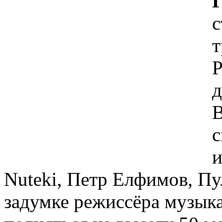
с
т
Р
д
В
с
и
Nuteki, Петр Елфимов, Пу
задумке режиссёра музык