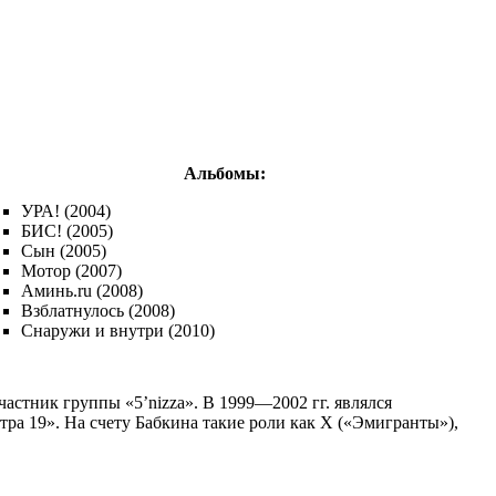
Альбомы:
УРА! (2004)
БИС! (2005)
Сын (2005)
Мотор (2007)
Аминь.ru (2008)
Взблатнулось (2008)
Снаружи и внутри (2010)
частник группы «5’nizza». В 1999—2002 гг. являлся
тра 19». На счету Бабкина такие роли как Х («Эмигранты»),