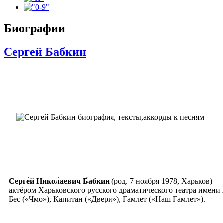
Биографии
Сергей Бабкин
Серге́й Никол́аевич Б́абкин
(род. 7 ноября 1978, Харьков) —
актёром Харьковского русского драматического театра имени 
Бес («Чмо»), Капитан («Двери»), Гамлет («Наш Гамлет»).