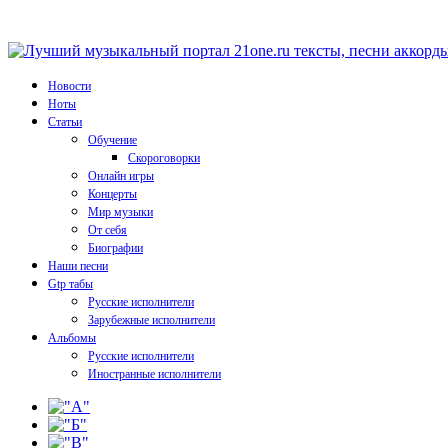
Новости
Ноты
Статьи
Обучение
Скороговорки
Онлайн игры
Концерты
Мир музыки
От себя
Биографии
Наши песни
Gtp табы
Русские исполнители
Зарубежные исполнители
Альбомы
Русские исполнители
Иностранные исполнители