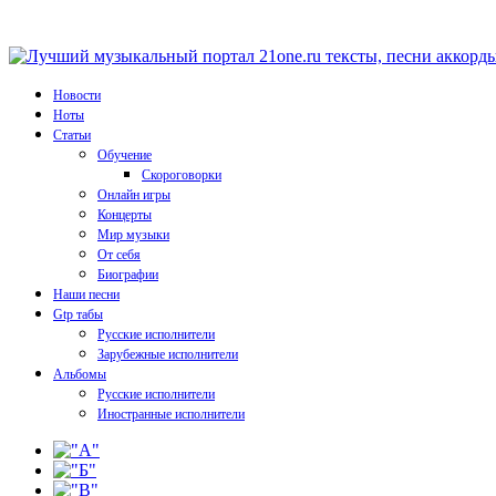
Новости
Ноты
Статьи
Обучение
Скороговорки
Онлайн игры
Концерты
Мир музыки
От себя
Биографии
Наши песни
Gtp табы
Русские исполнители
Зарубежные исполнители
Альбомы
Русские исполнители
Иностранные исполнители