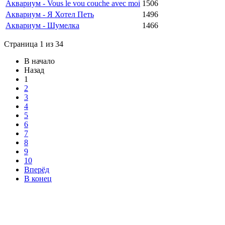
Аквариум - Vous le vou couche avec moi
1506
Аквариум - Я Хотел Петь
1496
Аквариум - Шумелка
1466
Страница 1 из 34
В начало
Назад
1
2
3
4
5
6
7
8
9
10
Вперёд
В конец