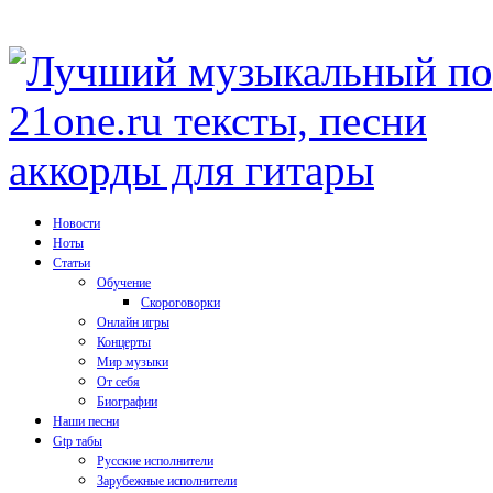
Новости
Ноты
Статьи
Обучение
Скороговорки
Онлайн игры
Концерты
Мир музыки
От себя
Биографии
Наши песни
Gtp табы
Русские исполнители
Зарубежные исполнители