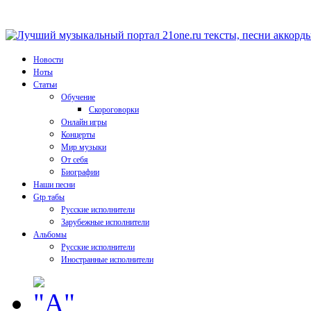
Новости
Ноты
Статьи
Обучение
Скороговорки
Онлайн игры
Концерты
Мир музыки
От себя
Биографии
Наши песни
Gtp табы
Русские исполнители
Зарубежные исполнители
Альбомы
Русские исполнители
Иностранные исполнители