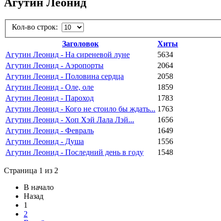
Агутин Леонид
Кол-во строк:
Заголовок
Хиты
Агутин Леонид - На сиреневой луне
5634
Агутин Леонид - Аэропорты
2064
Агутин Леонид - Половина сердца
2058
Агутин Леонид - Оле, оле
1859
Агутин Леонид - Пароход
1783
Агутин Леонид - Кого не стоило бы ждать...
1763
Агутин Леонид - Хоп Хэй Лала Лэй...
1656
Агутин Леонид - Февраль
1649
Агутин Леонид - Душа
1556
Агутин Леонид - Последний день в году
1548
Страница 1 из 2
В начало
Назад
1
2