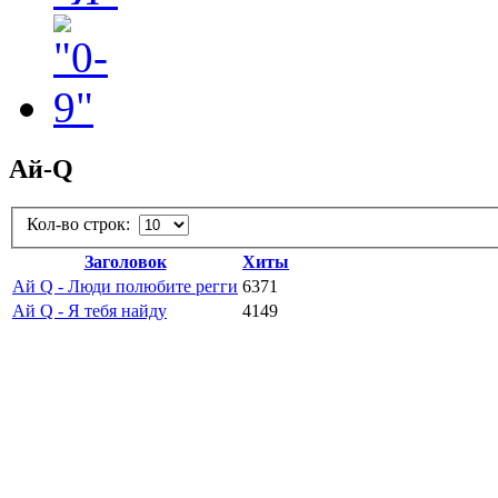
Ай-Q
Кол-во строк:
Заголовок
Хиты
Ай Q - Люди полюбите регги
6371
Ай Q - Я тебя найду
4149