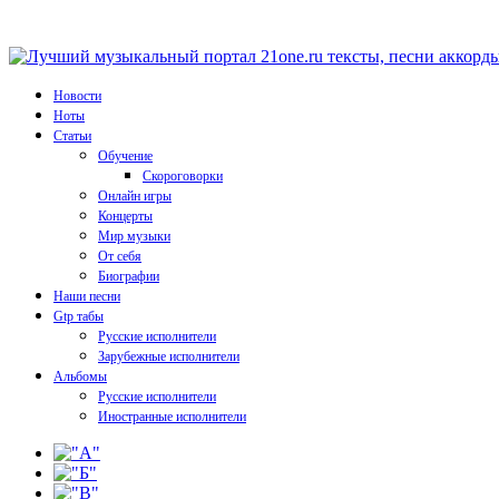
Новости
Ноты
Статьи
Обучение
Скороговорки
Онлайн игры
Концерты
Мир музыки
От себя
Биографии
Наши песни
Gtp табы
Русские исполнители
Зарубежные исполнители
Альбомы
Русские исполнители
Иностранные исполнители