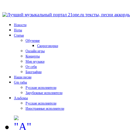
Новости
Ноты
Статьи
Обучение
Скороговорки
Онлайн игры
Концерты
Мир музыки
От себя
Биографии
Наши песни
Gtp табы
Русские исполнители
Зарубежные исполнители
Альбомы
Русские исполнители
Иностранные исполнители