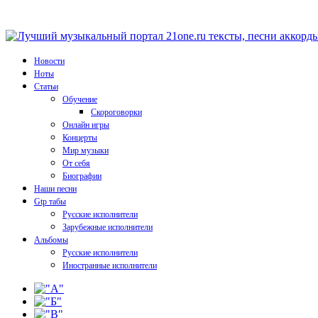
Новости
Ноты
Статьи
Обучение
Скороговорки
Онлайн игры
Концерты
Мир музыки
От себя
Биографии
Наши песни
Gtp табы
Русские исполнители
Зарубежные исполнители
Альбомы
Русские исполнители
Иностранные исполнители