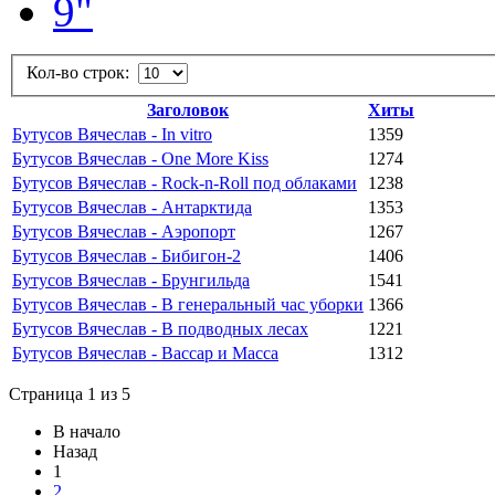
Кол-во строк:
Заголовок
Хиты
Бутусов Вячеслав - In vitro
1359
Бутусов Вячеслав - One More Kiss
1274
Бутусов Вячеслав - Rock-n-Roll под облаками
1238
Бутусов Вячеслав - Антарктида
1353
Бутусов Вячеслав - Аэропорт
1267
Бутусов Вячеслав - Бибигон-2
1406
Бутусов Вячеслав - Брунгильда
1541
Бутусов Вячеслав - В генеральный час уборки
1366
Бутусов Вячеслав - В подводных лесах
1221
Бутусов Вячеслав - Вассар и Масса
1312
Страница 1 из 5
В начало
Назад
1
2