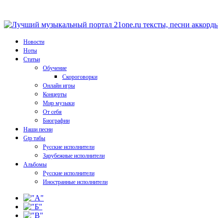
Новости
Ноты
Статьи
Обучение
Скороговорки
Онлайн игры
Концерты
Мир музыки
От себя
Биографии
Наши песни
Gtp табы
Русские исполнители
Зарубежные исполнители
Альбомы
Русские исполнители
Иностранные исполнители