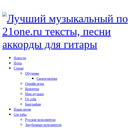
Новости
Ноты
Статьи
Обучение
Скороговорки
Онлайн игры
Концерты
Мир музыки
От себя
Биографии
Наши песни
Gtp табы
Русские исполнители
Зарубежные исполнители