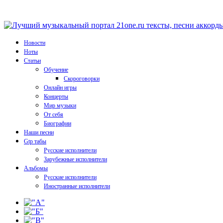
Новости
Ноты
Статьи
Обучение
Скороговорки
Онлайн игры
Концерты
Мир музыки
От себя
Биографии
Наши песни
Gtp табы
Русские исполнители
Зарубежные исполнители
Альбомы
Русские исполнители
Иностранные исполнители