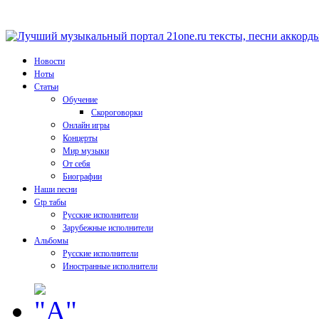
Новости
Ноты
Статьи
Обучение
Скороговорки
Онлайн игры
Концерты
Мир музыки
От себя
Биографии
Наши песни
Gtp табы
Русские исполнители
Зарубежные исполнители
Альбомы
Русские исполнители
Иностранные исполнители