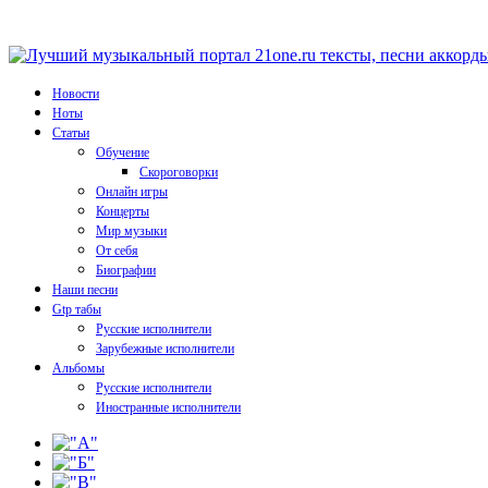
Новости
Ноты
Статьи
Обучение
Скороговорки
Онлайн игры
Концерты
Мир музыки
От себя
Биографии
Наши песни
Gtp табы
Русские исполнители
Зарубежные исполнители
Альбомы
Русские исполнители
Иностранные исполнители