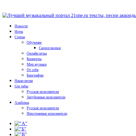
Новости
Ноты
Статьи
Обучение
Скороговорки
Онлайн игры
Концерты
Мир музыки
От себя
Биографии
Наши песни
Gtp табы
Русские исполнители
Зарубежные исполнители
Альбомы
Русские исполнители
Иностранные исполнители