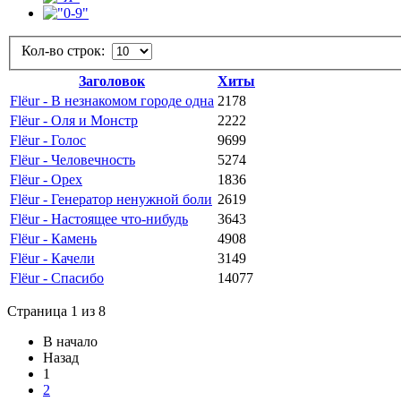
Кол-во строк:
Заголовок
Хиты
Flёur - В незнакомом городе одна
2178
Flёur - Оля и Монстр
2222
Flёur - Голос
9699
Flёur - Человечность
5274
Flёur - Орех
1836
Flёur - Генератор ненужной боли
2619
Flёur - Настоящее что-нибудь
3643
Flёur - Камень
4908
Flёur - Качели
3149
Flёur - Спасибо
14077
Страница 1 из 8
В начало
Назад
1
2