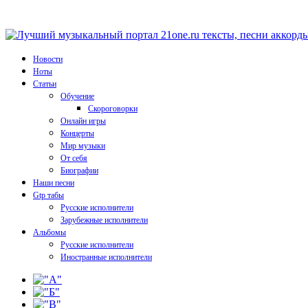
Новости
Ноты
Статьи
Обучение
Скороговорки
Онлайн игры
Концерты
Мир музыки
От себя
Биографии
Наши песни
Gtp табы
Русские исполнители
Зарубежные исполнители
Альбомы
Русские исполнители
Иностранные исполнители