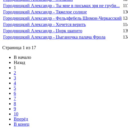
Городницкий Александр - Ты мне в письмах зря не груби...
11
Городницкий Александр - Тяжелое солнце
13
Городницкий Александр - Фельдфебель Шимон-Черкасский
12
Городницкий Александр - Хочется верить
11
Городницкий Александр - Цирк шапито
13
Городницкий Александр - Цыганочка палача Фрола
13
Страница 1 из 17
В начало
Назад
1
2
3
4
5
6
7
8
9
10
Вперёд
В конец