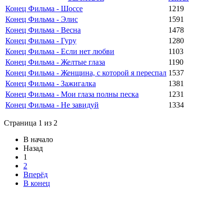
Конец Фильма - Шоссе
1219
Конец Фильма - Элис
1591
Конец Фильма - Весна
1478
Конец Фильма - Гуру
1280
Конец Фильма - Если нет любви
1103
Конец Фильма - Желтые глаза
1190
Конец Фильма - Женщина, с которой я переспал
1537
Конец Фильма - Зажигалка
1381
Конец Фильма - Мои глаза полны песка
1231
Конец Фильма - Не завидуй
1334
Страница 1 из 2
В начало
Назад
1
2
Вперёд
В конец