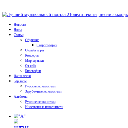
Новости
Ноты
Статьи
Обучение
Скороговорки
Онлайн игры
Концерты
Мир музыки
От себя
Биографии
Наши песни
Gtp табы
Русские исполнители
Зарубежные исполнители
Альбомы
Русские исполнители
Иностранные исполнители