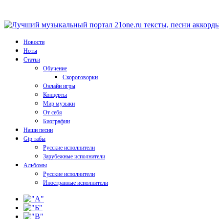
Новости
Ноты
Статьи
Обучение
Скороговорки
Онлайн игры
Концерты
Мир музыки
От себя
Биографии
Наши песни
Gtp табы
Русские исполнители
Зарубежные исполнители
Альбомы
Русские исполнители
Иностранные исполнители