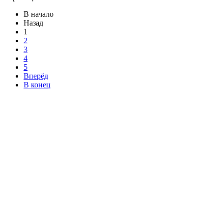
В начало
Назад
1
2
3
4
5
Вперёд
В конец