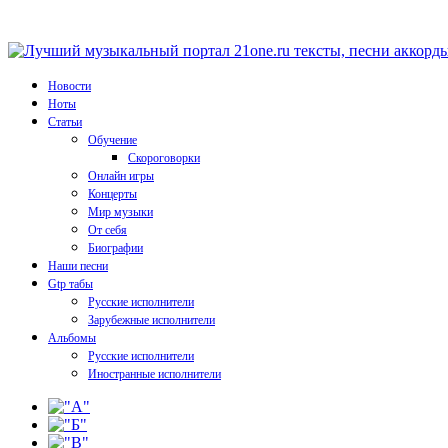
Новости
Ноты
Статьи
Обучение
Скороговорки
Онлайн игры
Концерты
Мир музыки
От себя
Биографии
Наши песни
Gtp табы
Русские исполнители
Зарубежные исполнители
Альбомы
Русские исполнители
Иностранные исполнители