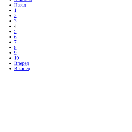
Назад
1
2
3
4
5
6
7
8
9
10
Вперёд
В конец