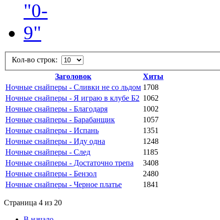
Кол-во строк:
Заголовок
Хиты
Ночные снайперы - Сливки не со льдом
1708
Ночные снайперы - Я играю в клубе Б2
1062
Ночные снайперы - Благодаря
1002
Ночные снайперы - Барабанщик
1057
Ночные снайперы - Испань
1351
Ночные снайперы - Иду одна
1248
Ночные снайперы - След
1185
Ночные снайперы - Достаточно трепа
3408
Ночные снайперы - Бензол
2480
Ночные снайперы - Черное платье
1841
Страница 4 из 20
В начало