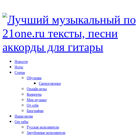
Новости
Ноты
Статьи
Обучение
Скороговорки
Онлайн игры
Концерты
Мир музыки
От себя
Биографии
Наши песни
Gtp табы
Русские исполнители
Зарубежные исполнители