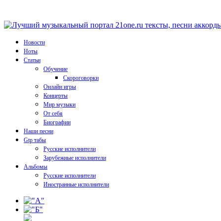
Новости
Ноты
Статьи
Обучение
Скороговорки
Онлайн игры
Концерты
Мир музыки
От себя
Биографии
Наши песни
Gtp табы
Русские исполнители
Зарубежные исполнители
Альбомы
Русские исполнители
Иностранные исполнители