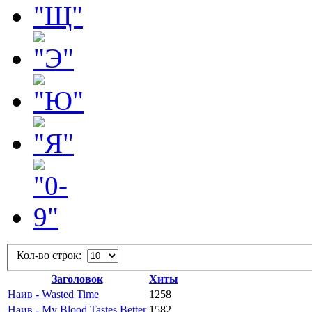
Кол-во строк:
Заголовок
Хиты
Наив - Wasted Time
1258
Наив - My Blood Tastes Better
1582