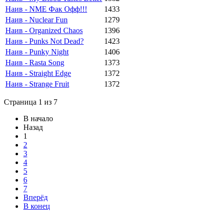
Наив - NME Фак Офф!!!
1433
Наив - Nuclear Fun
1279
Наив - Organized Chaos
1396
Наив - Punks Not Dead?
1423
Наив - Punky Night
1406
Наив - Rasta Song
1373
Наив - Straight Edge
1372
Наив - Strange Fruit
1372
Страница 1 из 7
В начало
Назад
1
2
3
4
5
6
7
Вперёд
В конец