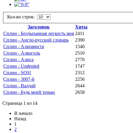
Кол-во строк:
Заголовок
Хиты
Сплин - Бездыханная легкость моя
2411
Сплин - Англо-русский словарь
2390
Сплин - Альтависта
1540
Сплин - Алкоголь
2510
Сплин - Алиса
2770
Сплин - Undenied
1747
Сплин - SOS!
2312
Сплин - 3007-й
2256
Сплин - Валдай
2644
Сплин - Будь моей тенью
2658
Страница 1 из 14
В начало
Назад
1
2