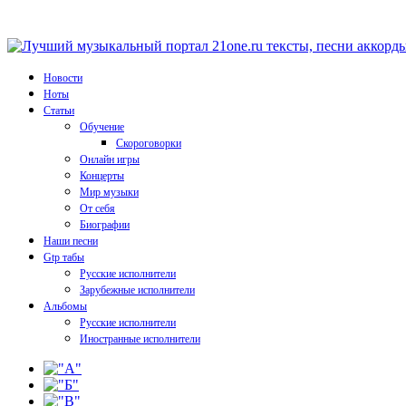
Новости
Ноты
Статьи
Обучение
Скороговорки
Онлайн игры
Концерты
Мир музыки
От себя
Биографии
Наши песни
Gtp табы
Русские исполнители
Зарубежные исполнители
Альбомы
Русские исполнители
Иностранные исполнители