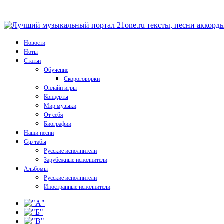
Новости
Ноты
Статьи
Обучение
Скороговорки
Онлайн игры
Концерты
Мир музыки
От себя
Биографии
Наши песни
Gtp табы
Русские исполнители
Зарубежные исполнители
Альбомы
Русские исполнители
Иностранные исполнители