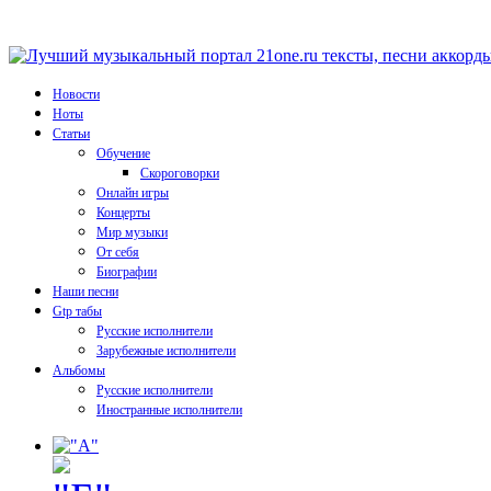
Новости
Ноты
Статьи
Обучение
Скороговорки
Онлайн игры
Концерты
Мир музыки
От себя
Биографии
Наши песни
Gtp табы
Русские исполнители
Зарубежные исполнители
Альбомы
Русские исполнители
Иностранные исполнители