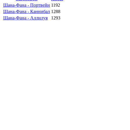
Шана-Фана - Портвейн
1192
Шана-Фана - Каннибал
1288
Шана-Фана - Аллилуя
1293