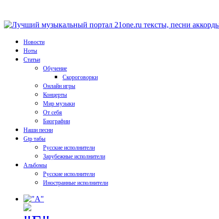
Новости
Ноты
Статьи
Обучение
Скороговорки
Онлайн игры
Концерты
Мир музыки
От себя
Биографии
Наши песни
Gtp табы
Русские исполнители
Зарубежные исполнители
Альбомы
Русские исполнители
Иностранные исполнители