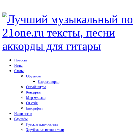
Новости
Ноты
Статьи
Обучение
Скороговорки
Онлайн игры
Концерты
Мир музыки
От себя
Биографии
Наши песни
Gtp табы
Русские исполнители
Зарубежные исполнители