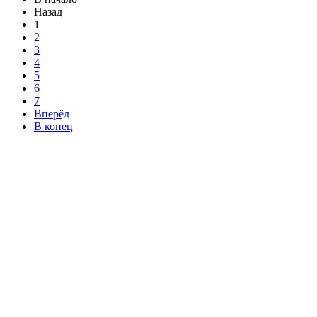
Назад
1
2
3
4
5
6
7
Вперёд
В конец