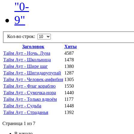
Кол-во строк:
Заголовок
Хиты
Тайм Аут - Ночь. Луна
4587
Тайм Аут - Школьница
1478
Тайм Аут - Шире шаг
1380
Тайм Аут - Шигидарупупай
1287
Тайм Аут - Человек-амфибия
1305
Тайм Аут - Флаг кораблю
1550
Тайм Аут - Сумочка-нора
1440
Тайм Аут - Только вдвоём
1177
Тайм Аут - Судьба
1448
Тайм Аут - Страданья
1392
Страница 1 из 7
В начало