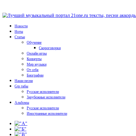
Новости
Ноты
Статьи
Обучение
Скороговорки
Онлайн игры
Концерты
Мир музыки
От себя
Биографии
Наши песни
Gtp табы
Русские исполнители
Зарубежные исполнители
Альбомы
Русские исполнители
Иностранные исполнители