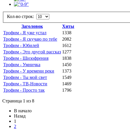
Кол-во строк:
Заголовок
Хиты
Трофим - Я уже устал
1338
Трофим - Я скучаю по тебе
2082
Трофим - Юбилей
1612
Трофим - Это другой рассказ
1277
Трофим - Шизофрения
1838
Трофим - Умничка
1450
Трофим - У времени реки
1373
Трофим - Ты мой свет
1549
Трофим - ТВ-Новости
1469
Трофим - Просто так
1796
Страница 1 из 8
В начало
Назад
1
2