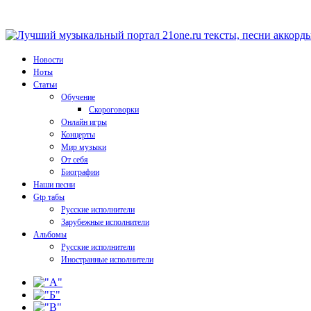
Новости
Ноты
Статьи
Обучение
Скороговорки
Онлайн игры
Концерты
Мир музыки
От себя
Биографии
Наши песни
Gtp табы
Русские исполнители
Зарубежные исполнители
Альбомы
Русские исполнители
Иностранные исполнители