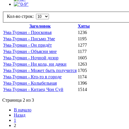
Кол-во строк:
Заголовок
Хиты
Ума-Турман - Просковья
1236
Ума-Турман - Письмо Уме
1195
Ума-Турман - Он придёт
1277
Ума-Турман - Объясни мне
1177
Ума-Турман - Ночной дозор
1605
Ума-Турман - Ни кола, ни дачки
1263
Ума-Турман - Может быть получится
1705
Ума-Турман - Кто-то в городе
1174
Ума-Турман - Колыбельная
1396
Ума-Турман - Китаец Чон Суй
1514
Страница 2 из 3
В начало
Назад
1
2