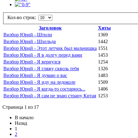
Кол-во строк:
Заголовок
Хиты
Визбор Юрий - Штили
1369
Визбор Юрий - Шхельда
1442
Визбор Юрий - Этот летчик был мальчишка
1551
Визбор Юрий - Я в долгу перед вами
1453
Визбор Юрий - Я вернулся
1254
Визбор Юрий - Я гляжу сквозь тебя
1326
Визбор Юрий - Я думаю о вас
1483
Визбор Юрий - Я иду на ледоколе
1509
Визбор Юрий - Я когда-то состарюсь...
1406
Визбор Юрий - Я сам не знаю страну Китая
1253
Страница 1 из 17
В начало
Назад
1
2