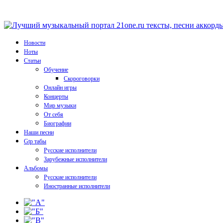
Новости
Ноты
Статьи
Обучение
Скороговорки
Онлайн игры
Концерты
Мир музыки
От себя
Биографии
Наши песни
Gtp табы
Русские исполнители
Зарубежные исполнители
Альбомы
Русские исполнители
Иностранные исполнители