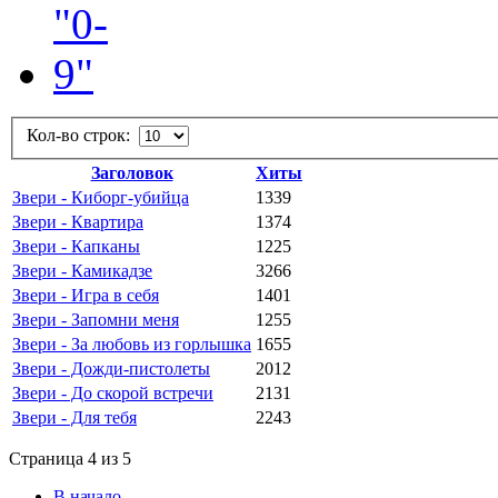
Кол-во строк:
Заголовок
Хиты
Звери - Киборг-убийца
1339
Звери - Квартира
1374
Звери - Капканы
1225
Звери - Камикадзе
3266
Звери - Игра в себя
1401
Звери - Запомни меня
1255
Звери - За любовь из горлышка
1655
Звери - Дожди-пистолеты
2012
Звери - До скорой встречи
2131
Звери - Для тебя
2243
Страница 4 из 5
В начало