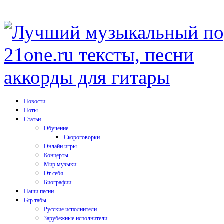
Новости
Ноты
Статьи
Обучение
Скороговорки
Онлайн игры
Концерты
Мир музыки
От себя
Биографии
Наши песни
Gtp табы
Русские исполнители
Зарубежные исполнители