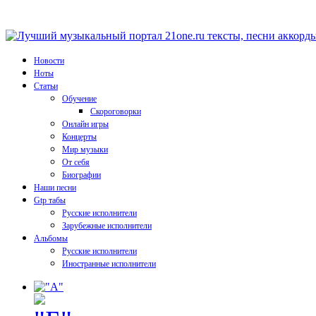
Новости
Ноты
Статьи
Обучение
Скороговорки
Онлайн игры
Концерты
Мир музыки
От себя
Биографии
Наши песни
Gtp табы
Русские исполнители
Зарубежные исполнители
Альбомы
Русские исполнители
Иностранные исполнители