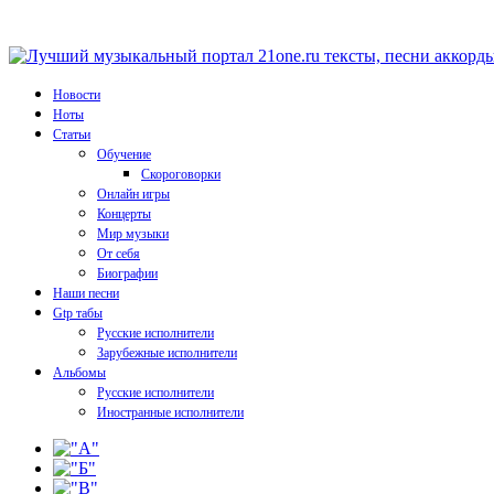
Новости
Ноты
Статьи
Обучение
Скороговорки
Онлайн игры
Концерты
Мир музыки
От себя
Биографии
Наши песни
Gtp табы
Русские исполнители
Зарубежные исполнители
Альбомы
Русские исполнители
Иностранные исполнители