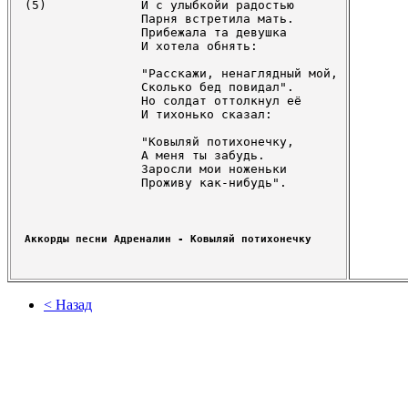
(5)		И с улыбкойи радостью

		Парня встретила мать.

		Прибежала та девушка

		И хотела обнять:

		"Расскажи, ненаглядный мой,

		Сколько бед повидал".

		Но солдат оттолкнул её

		И тихонько сказал:

		"Ковыляй потихонечку,

		А меня ты забудь.

		Заросли мои ноженьки

Аккорды песни Адреналин - Ковыляй потихонечку  
< Назад