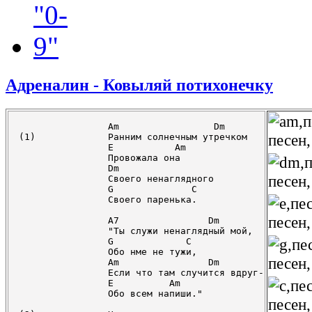
Адреналин - Ковыляй потихонечку
		Am                 Dm

(1)		Ранним солнечным утречком

		E           Am

		Провожала она

		Dm

		Своего ненаглядного

		G              C

		Своего паренька.

		A7                Dm

		"Ты служи ненаглядный мой,

		G             C

		Обо нме не тужи,

		Am                Dm

		Если что там случится вдруг-

		E          Am

		Обо всем напиши."
