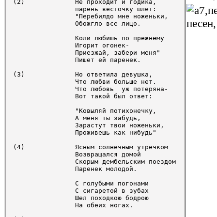
(2)		Не проходит и годика,

		парень весточку шлет:

		"Перебилдо мне ноженьки,

		Обожгло все лицо.

		Коли любишь по прежнему

		Игорит огонек-

		Приезжай, забери меня"

		Пишет ей паренек.

(3)		Но ответила девушка,

		Что любви больше нет.

		Что любовь  уж потеряна-

		Вот такой был ответ:

		"Ковыляй потихонечку,

		А меня ты забудь,

		Зарастут твои ноженьки,

		Проживешь как нибудь"

(4)		Ясным солнечным утречком

		Возвращался домой

		Скорым дембельским поездом

		Паренек молодой.

		С голубыми погонами

		С сигаретой в зубах

		Шел походкою бодрою

		На обеих ногах.
