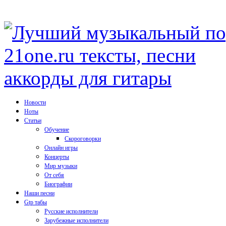
Новости
Ноты
Статьи
Обучение
Скороговорки
Онлайн игры
Концерты
Мир музыки
От себя
Биографии
Наши песни
Gtp табы
Русские исполнители
Зарубежные исполнители