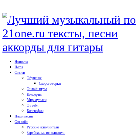
Новости
Ноты
Статьи
Обучение
Скороговорки
Онлайн игры
Концерты
Мир музыки
От себя
Биографии
Наши песни
Gtp табы
Русские исполнители
Зарубежные исполнители