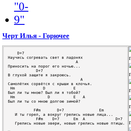
Черт Илья - Горючее
    D+7

Научись согревать свет в ладонях

                             A

Приносить на порог его ночью...

            D+7

В глухой защите я закроюсь.

                               A

Самолётик сорвётся с крыши в клочья.

 Hm            D            E

Был ли ты мною? Был ли я тобой?

 Hm              D          E   A

Был ли ты со мною долгою зимой?

           F#m       D+7               Em

   И ты горел, а вокруг грелись новые лица...

            F#m    D+7      Em  A             D+7

   Грелись новые звери, новые грелись новые птицы.
