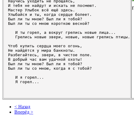
Научись уходить не прощаясь,

И тебя не найдут и искать не посмеют.

Мастер Улыбок всё ещё здесь.

Улыбайся и ты, когда сердце болеет.

Был ли ты мною? Был ли я тобой?

Был ли ты со мною короткою весной?

   И ты горел, а вокруг грелись новые лица...

   Грелись новые звери, новые, новые грелись птицы.

Чтоб купить сердца моего огонь,

Не найдётся у мира банкноты.

Разбегайтесь, звери, в чистое поле.

В добрый час вам удачной охоты!

Был ли ты мною? Был ли я тобой?

Был ли ты со мною, когда я с тобой?

   И я горел...

   Я горел...

< Назад
Вперёд >