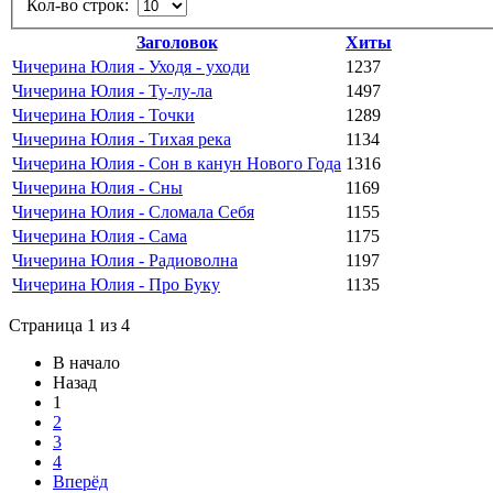
Кол-во строк:
Заголовок
Хиты
Чичерина Юлия - Уходя - уходи
1237
Чичерина Юлия - Ту-лу-ла
1497
Чичерина Юлия - Точки
1289
Чичерина Юлия - Тихая река
1134
Чичерина Юлия - Сон в канун Нового Года
1316
Чичерина Юлия - Сны
1169
Чичерина Юлия - Сломала Себя
1155
Чичерина Юлия - Сама
1175
Чичерина Юлия - Радиоволна
1197
Чичерина Юлия - Про Буку
1135
Страница 1 из 4
В начало
Назад
1
2
3
4
Вперёд