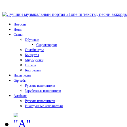
Новости
Ноты
Статьи
Обучение
Скороговорки
Онлайн игры
Концерты
Мир музыки
От себя
Биографии
Наши песни
Gtp табы
Русские исполнители
Зарубежные исполнители
Альбомы
Русские исполнители
Иностранные исполнители