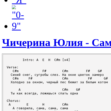
Чичерина Юлия - Са
	Intro: A  E  H  C#m [x4]

Verse:

   C#m            F#        C#m         F#    G#

  Синий снег, сугробы слез. На окне цветок замерз

   C#m     F#               C#m          F#      G#

  Холодно за окном, черный пес бежит за белым котом

      A                     C#m    G#

  Ты как всегда, ложишься спать одна

Chorus:

 A        E       H         C#m

   А говорила, сама, сама, сама
