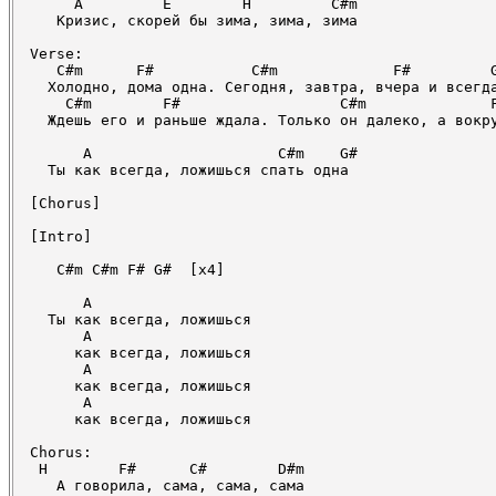
     A         E        H         C#m

   Кризис, скорей бы зима, зима, зима

Verse:

   C#m      F#           C#m             F#         G
  Холодно, дома одна. Сегодня, завтра, вчера и всегда
    C#m        F#                  C#m              F
  Ждешь его и раньше ждала. Только он далеко, а вокру
      A                     C#m    G#

  Ты как всегда, ложишься спать одна

[Chorus]

[Intro]

   C#m C#m F# G#  [x4]

      A

  Ты как всегда, ложишься

      A

     как всегда, ложишься

      A

     как всегда, ложишься

      A

     как всегда, ложишься

Chorus:

 H        F#      C#        D#m

   А говорила, сама, сама, сама
