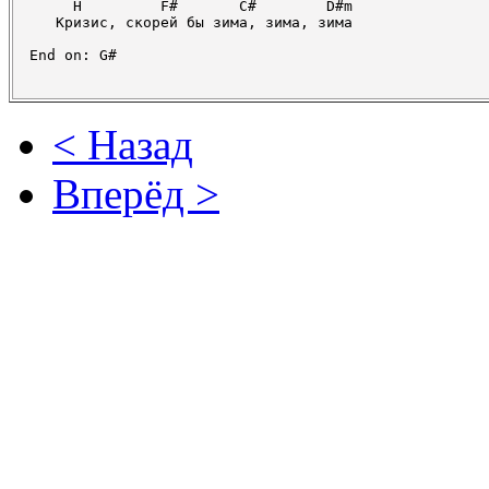
     H         F#       C#        D#m

   Кризис, скорей бы зима, зима, зима

< Назад
Вперёд >